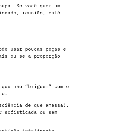
oupa. Se você quer um
ionado, reunião, café
ode usar poucas peças e
ais ou se a proporção
 que não “briguem” com o
to.
sciência de que amassa),
r sofisticada ou sem
petição inteligente.