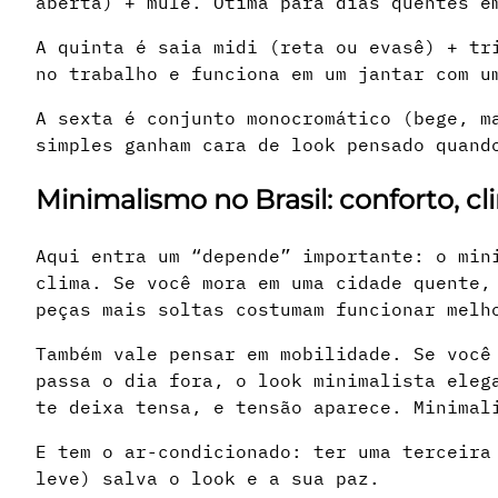
aberta) + mule. Ótima para dias quentes e
A quinta é saia midi (reta ou evasê) + tr
no trabalho e funciona em um jantar com u
A sexta é conjunto monocromático (bege, m
simples ganham cara de look pensado quand
Minimalismo no Brasil: conforto, cl
Aqui entra um “depende” importante: o min
clima. Se você mora em uma cidade quente,
peças mais soltas costumam funcionar melh
Também vale pensar em mobilidade. Se você
passa o dia fora, o look minimalista eleg
te deixa tensa, e tensão aparece. Minimal
E tem o ar-condicionado: ter uma terceira
leve) salva o look e a sua paz.