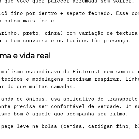
m que você quer parecer arrumada sem sofrer.
icô fino por dentro + sapato fechado. Essa co
m batom mais forte.
arinho, preto, cinza) com variação de textura
o o tom conversa e os tecidos têm presença.
ima e vida real
imalismo escandinavo de Pinterest nem sempre 
 tecidos e modelagens precisam respirar. Linh
or do que muitas camadas.
 anda de ônibus, usa aplicativo de transporte
ante precisa ser confortável de verdade. Um s
ismo bom é aquele que acompanha seu ritmo.
 peça leve na bolsa (camisa, cardigan fino, b