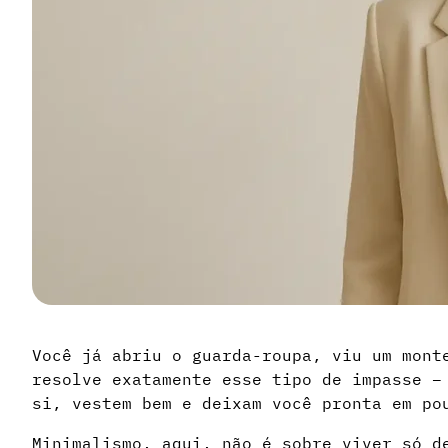
Você já abriu o guarda-roupa, viu um mont
resolve exatamente esse tipo de impasse –
si, vestem bem e deixam você pronta em po
Minimalismo, aqui, não é sobre viver só d