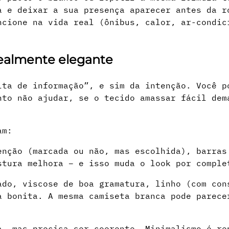
a e deixar a sua presença aparecer antes da r
cione na vida real (ônibus, calor, ar-condic
realmente elegante
lta de informação”, e sim da intenção. Você p
nto não ajudar, se o tecido amassar fácil dem
am:
enção (marcada ou não, mas escolhida), barras
stura melhora – e isso muda o look por comple
ado, viscose de boa gramatura, linho (com con
a bonita. A mesma camiseta branca pode parece
a, mas precisa ser coerente. Minimalismo é re