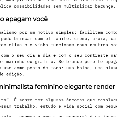
plica possibilidades sem multiplicar bagunça.
não apagam você
malismo por um motivo simples: facilitam comb
 pode brincar com off-white, creme, areia, ca
rde oliva e o vinho funcionam como neutros so
 com o seu dia a dia e com o seu contraste na
or marinho ou grafite. Se branco puro te apag
e use como ponto de foco: uma bolsa, uma blus
de edição.
inimalista feminino elegante render
ito”. É sobre ter algumas âncoras que resolve
essam trabalho, estudo e vida social com pequ
(reta, levemente ampla ou cenoura) é um inves