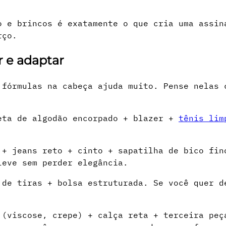
o e brincos é exatamente o que cria uma assin
rço.
r e adaptar
 fórmulas na cabeça ajuda muito. Pense nelas 
eta de algodão encorpado + blazer +
tênis lim
 + jeans reto + cinto + sapatilha de bico fin
leve sem perder elegância.
 de tiras + bolsa estruturada. Se você quer d
 (viscose, crepe) + calça reta + terceira peç