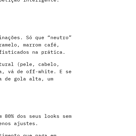
inações. Só que “neutro”
ramelo, marrom café,
fisticados na prática.
tural (pele, cabelo,
a, vá de off-white. E se
a de gola alta, um
m 80% dos seus looks sem
enos ajustes.
timento que paga em