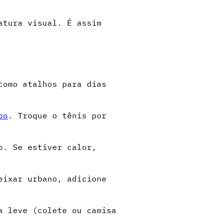
atura visual. É assim
como atalhos para dias
po
. Troque o tênis por
o. Se estiver calor,
eixar urbano, adicione
a leve (colete ou camisa