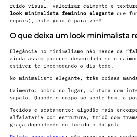
ruído visual, valorizar caimento e textur
look minimalista feminino elegante
que fun
depois), este guia é para você.
O que deixa um look minimalista 
Elegância no minimalismo não nasce da “fa
ainda assim parecer descuidada se o caime
estiver te incomodando o dia todo.
No minimalismo elegante, três coisas mand
Caimento: ombro no lugar, cintura com int
sapato. Quando o corpo se sente bem, a po
Tecidos e acabamento: algodão mais encorp
alfaiataria com estrutura, tricô com tram
graça dependendo do tecido e da gola.
Paleta consistente
: não precisa ser neutr