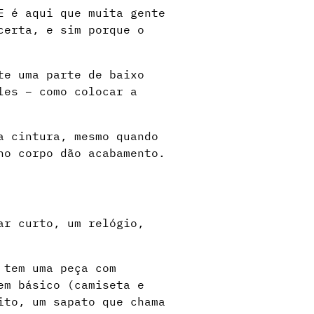
E é aqui que muita gente
certa, e sim porque o
te uma parte de baixo
les – como colocar a
a cintura, mesmo quando
no corpo dão acabamento.
ar curto, um relógio,
 tem uma peça com
em básico (camiseta e
ito, um sapato que chama