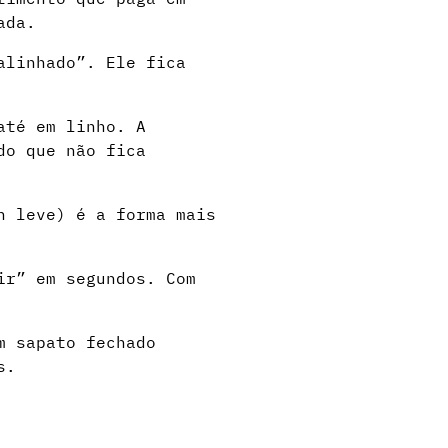
ada.
alinhado”. Ele fica
até em linho. A
do que não fica
h leve) é a forma mais
ir” em segundos. Com
m sapato fechado
s.