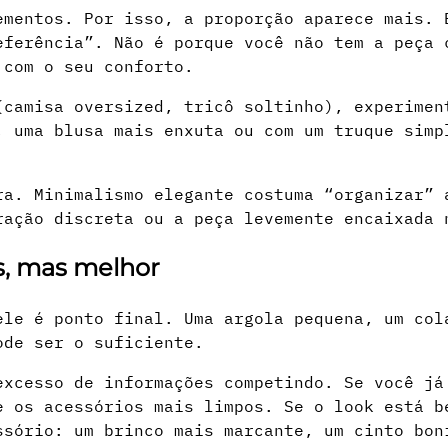
ementos. Por isso, a proporção aparece mais. 
eferência”. Não é porque você não tem a peça 
 com o seu conforto.
(camisa oversized, tricô soltinho), experimen
, uma blusa mais enxuta ou com um truque simp
ra. Minimalismo elegante costuma “organizar” 
ração discreta ou a peça levemente encaixada 
s, mas melhor
ele é ponto final. Uma argola pequena, um col
ode ser o suficiente.
excesso de informações competindo. Se você já
e os acessórios mais limpos. Se o look está b
ssório: um brinco mais marcante, um cinto bon