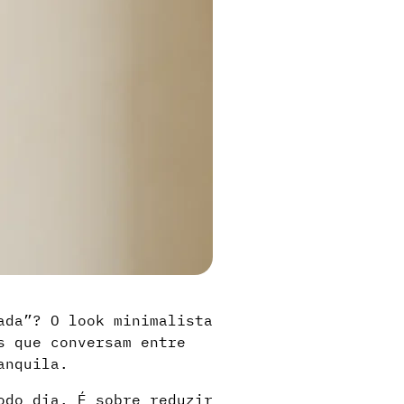
ada”? O look minimalista
s que conversam entre
anquila.
odo dia. É sobre reduzir