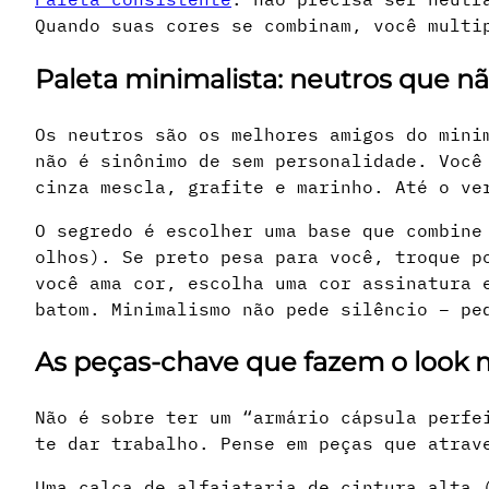
Quando suas cores se combinam, você multi
Paleta minimalista: neutros que 
Os neutros são os melhores amigos do mini
não é sinônimo de sem personalidade. Você
cinza mescla, grafite e marinho. Até o ve
O segredo é escolher uma base que combine
olhos). Se preto pesa para você, troque p
você ama cor, escolha uma cor assinatura 
batom. Minimalismo não pede silêncio – pe
As peças-chave que fazem o look m
Não é sobre ter um “armário cápsula perfe
te dar trabalho. Pense em peças que atrav
Uma calça de alfaiataria de cintura alta 